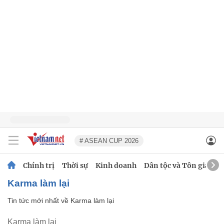
# ASEAN CUP 2026
Chính trị
Thời sự
Kinh doanh
Dân tộc và Tôn giáo
Karma làm lại
Tin tức mới nhất về
Karma làm lại
Karma làm lại