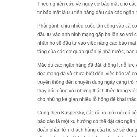
Theo nghiên cứu về nguy cơ bảo mật cho các 
tư bảo mật là ưu tiên hàng đầu của các ngân h
Phải gánh chịu nhiều cuộc tấn công vào cả c
đầu tư vào anh ninh mạng gấp ba lần so với c
nhận họ sẽ đầu tư vào việc nâng cao bảo mật
tăng của các cơ quan quản lý nhà nước, ban 
Mặc dù các ngân hàng đã đặt không ít nỗ lực 
dọa mạng đã và chưa biết đến, việc bảo vệ c
truyền thống đến chuyên dụng ngày càng trở 
thay đổi, cùng với những thách thức trong việ
cho những kẻ gian nhiều lỗ hổng để khai thác
Cũng theo Kaspersky, các rủi ro mới nổi có l
báo cáo là một xu hướng có thể đặt các ngâ
đoán phần lớn khách hàng của họ sẽ sử dụng 