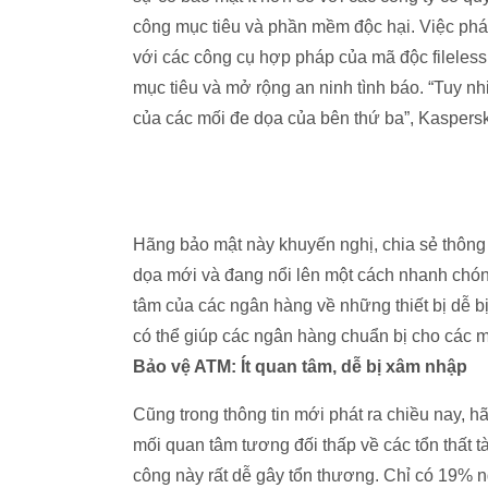
công mục tiêu và phần mềm độc hại. Việc phát
với các công cụ hợp pháp của mã độc fileless, 
mục tiêu và mở rộng an ninh tình báo. “Tuy n
của các mối đe dọa của bên thứ ba”, Kaspers
Hãng bảo mật này khuyến nghị, chia sẻ thông 
dọa mới và đang nổi lên một cách nhanh chóng
tâm của các ngân hàng về những thiết bị dễ b
có thể giúp các ngân hàng chuẩn bị cho các 
Bảo vệ ATM: Ít quan tâm, dễ bị xâm nhập
Cũng trong thông tin mới phát ra chiều nay, 
mối quan tâm tương đối thấp về các tổn thất t
công này rất dễ gây tổn thương. Chỉ có 19%