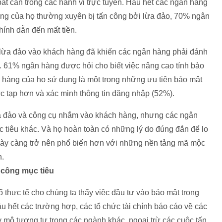
t cẩn trong các hành vi trực tuyến. Hầu hết các ngân hàng
ng của họ thường xuyên bị tấn công bởi lừa đảo, 70% ngân
hính dẫn đến mất tiền.
g lừa đảo vào khách hàng đã khiến các ngân hàng phải đánh
y. 61% ngân hàng được hỏi cho biết việc nâng cao tính bảo
hàng của họ sử dụng là một trong những ưu tiên bảo mật
ức tạp hơn và xác minh thông tin đăng nhập (52%).
ừa đảo và công cụ nhắm vào khách hàng, nhưng các ngân
 tiêu khác. Và họ hoàn toàn có những lý do đúng đắn để lo
gày càng trở nên phổ biến hơn với những nền tảng mã mộc
h.
 công mục tiêu
 thực tế cho chúng ta thấy việc đầu tư vào bảo mật trong
ầu hết các trường hợp, các tổ chức tài chính báo cáo về các
y mô tương tự trong các ngành khác, ngoại trừ các cuộc tấn