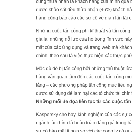
cũng thừa nhận là khách hàng của mình quá bấ
được khảo sát đều thừa nhận (46%) khách hà
hàng cũng báo cáo các sự cố về gian lận tài c
Những cuộc tấn công phi kĩ thuật và tấn côn
giá lại những nỗ lực của họ trong lĩnh vực nà
mật của các ứng dụng và trang web mà khách 
chính, theo sau là việc thực hiện xác thực ph
Mặc dù dễ bị tấn công bởi những thủ thuật l
hàng vẫn quan tâm đến các cuộc tấn công mục
lắng – các phương pháp tấn công mục tiêu n
được sử dụng để làm hại các tổ chức tài chín
Những mối đe dọa liên tục từ các cuộc tấn
Kaspersky cho hay, kinh nghiệm của các sự cố
ngành tài chính là hoàn toàn đáng giá trong h
sự cố bảo mật ít hơn so với các công ty có qu