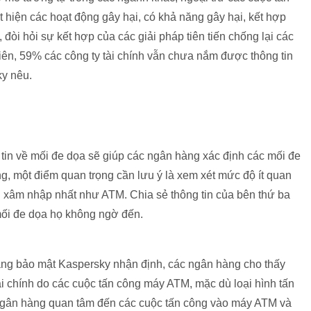
 hiện các hoạt động gây hại, có khả năng gây hại, kết hợp
đòi hỏi sự kết hợp của các giải pháp tiên tiến chống lại các
hiên, 59% các công ty tài chính vẫn chưa nắm được thông tin
ky nêu.
tin về mối đe dọa sẽ giúp các ngân hàng xác định các mối đe
, một điểm quan trọng cần lưu ý là xem xét mức độ ít quan
ị xâm nhập nhất như ATM. Chia sẻ thông tin của bên thứ ba
mối đe dọa họ không ngờ đến.
hãng bảo mật Kaspersky nhận định, các ngân hàng cho thấy
ài chính do các cuộc tấn công máy ATM, mặc dù loại hình tấn
 ngân hàng quan tâm đến các cuộc tấn công vào máy ATM và