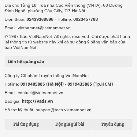
Địa chỉ: Tầng 18, Toà nhà Cục Viễn thông (VNTA), 68 Dương
Đình Nghệ, phường Cầu Giấy, TP. Hà Nội.
Điện thoại:
02439369898
- Hotline:
0923457788
Email: vietnamnet@vietnamnet.vn
© 1997 Báo VietNamNet. All rights reserved. Chỉ được phát hành
lại thông tin từ website này khi có sự đồng ý bằng văn bản của
báo VietNamNet.
Liên hệ quảng cáo
Công ty Cổ phần Truyền thông VietNamNet
0919405885 (Hà Nội)
0919435885 (Tp.HCM)
Hotline:
-
Email: contact@vietnamnet.vn
http://vads.vn
Báo giá:
Hỗ trợ kỹ thuật: support@tech.vietnamnet.vn
Tải ứng dụng
Độc giả gửi bài
Tuyển dụng