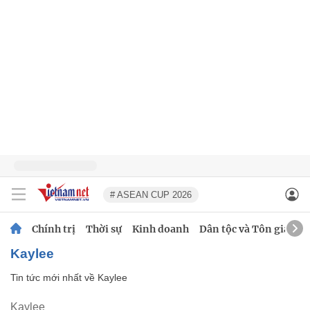
# ASEAN CUP 2026
Chính trị
Thời sự
Kinh doanh
Dân tộc và Tôn giáo
Kaylee
Tin tức mới nhất về
Kaylee
Kaylee