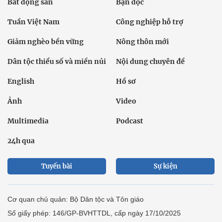
Bất động sản
Bạn đọc
Tuần Việt Nam
Công nghiệp hỗ trợ
Giảm nghèo bền vững
Nông thôn mới
Dân tộc thiểu số và miền núi
Nội dung chuyên đề
English
Hồ sơ
Ảnh
Video
Multimedia
Podcast
24h qua
Tuyến bài
Sự kiện
Cơ quan chủ quản: Bộ Dân tộc và Tôn giáo
Số giấy phép: 146/GP-BVHTTDL, cấp ngày 17/10/2025