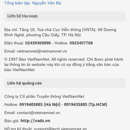
Tổng biên tập: Nguyễn Văn Bá
Liên hệ tòa soạn
Địa chỉ: Tầng 18, Toà nhà Cục Viễn thông (VNTA), 68 Dương
Đình Nghệ, phường Cầu Giấy, TP. Hà Nội.
Điện thoại:
02439369898
- Hotline:
0923457788
Email: vietnamnet@vietnamnet.vn
© 1997 Báo VietNamNet. All rights reserved. Chỉ được phát hành
lại thông tin từ website này khi có sự đồng ý bằng văn bản của
báo VietNamNet.
Liên hệ quảng cáo
Công ty Cổ phần Truyền thông VietNamNet
0919405885 (Hà Nội)
0919435885 (Tp.HCM)
Hotline:
-
Email: contact@vietnamnet.vn
http://vads.vn
Báo giá:
Hỗ trợ kỹ thuật: support@tech.vietnamnet.vn