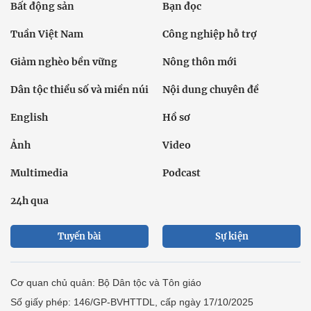
Bất động sản
Bạn đọc
Tuần Việt Nam
Công nghiệp hỗ trợ
Giảm nghèo bền vững
Nông thôn mới
Dân tộc thiểu số và miền núi
Nội dung chuyên đề
English
Hồ sơ
Ảnh
Video
Multimedia
Podcast
24h qua
Tuyến bài
Sự kiện
Cơ quan chủ quản: Bộ Dân tộc và Tôn giáo
Số giấy phép: 146/GP-BVHTTDL, cấp ngày 17/10/2025