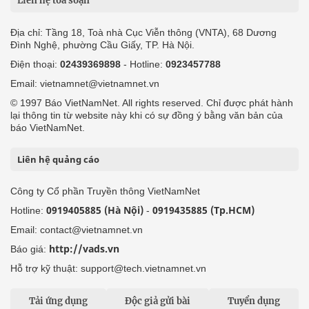
Liên hệ tòa soạn
Địa chỉ: Tầng 18, Toà nhà Cục Viễn thông (VNTA), 68 Dương
Đình Nghệ, phường Cầu Giấy, TP. Hà Nội.
Điện thoại:
02439369898
- Hotline:
0923457788
Email: vietnamnet@vietnamnet.vn
© 1997 Báo VietNamNet. All rights reserved. Chỉ được phát hành
lại thông tin từ website này khi có sự đồng ý bằng văn bản của
báo VietNamNet.
Liên hệ quảng cáo
Công ty Cổ phần Truyền thông VietNamNet
0919405885 (Hà Nội)
0919435885 (Tp.HCM)
Hotline:
-
Email: contact@vietnamnet.vn
http://vads.vn
Báo giá:
Hỗ trợ kỹ thuật: support@tech.vietnamnet.vn
Tải ứng dụng
Độc giả gửi bài
Tuyển dụng