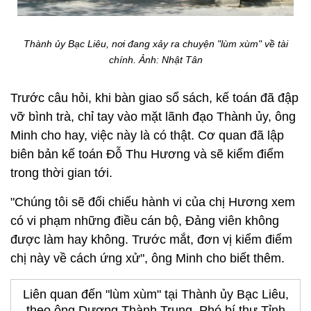
Thành ủy Bạc Liêu, nơi đang xảy ra chuyện "lùm xùm" về tài
chính.
Ảnh: Nhật Tân
Trước câu hỏi, khi bàn giao sổ sách, kế toán đã đập
vỡ bình trà, chỉ tay vào mặt lãnh đạo Thành ủy, ông
Minh cho hay, việc này là có thật. Cơ quan đã lập
biên bản kế toán Đỗ Thu Hương và sẽ kiểm điểm
trong thời gian tới.
"Chúng tôi sẽ đối chiếu hành vi của chị Hương xem
có vi phạm những điều cán bộ, Đảng viên không
được làm hay không. Trước mắt, đơn vị kiểm điểm
chị này về cách ứng xử", ông Minh cho biết thêm.
Liên quan đến "lùm xùm" tại Thành ủy Bạc Liêu,
theo ông Dương Thành Trung, Phó bí thư Tỉnh