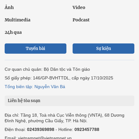
Ảnh
Video
Multimedia
Podcast
24h qua
Tuyến bài
Sự kiện
Cơ quan chủ quản: Bộ Dân tộc và Tôn giáo
Số giấy phép: 146/GP-BVHTTDL, cấp ngày 17/10/2025
Tổng biên tập: Nguyễn Văn Bá
Liên hệ tòa soạn
Địa chỉ: Tầng 18, Toà nhà Cục Viễn thông (VNTA), 68 Dương
Đình Nghệ, phường Cầu Giấy, TP. Hà Nội.
Điện thoại:
02439369898
- Hotline:
0923457788
Email: vietnamnet@vietnamnet.vn