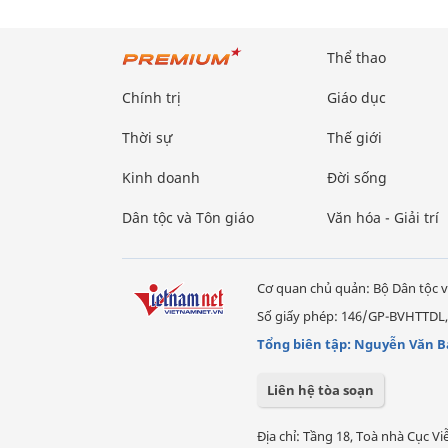
Thể thao
Chính trị
Giáo dục
Thời sự
Thế giới
Kinh doanh
Đời sống
Dân tộc và Tôn giáo
Văn hóa - Giải trí
Cơ quan chủ quản: Bộ Dân tộc v
Số giấy phép: 146/GP-BVHTTDL,
Tổng biên tập: Nguyễn Văn B
Liên hệ tòa soạn
Địa chỉ: Tầng 18, Toà nhà Cục 