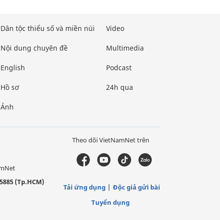
Dân tộc thiểu số và miền núi
Video
Nội dung chuyên đề
Multimedia
English
Podcast
Hồ sơ
24h qua
Ảnh
Theo dõi VietNamNet trên
amNet
5885 (Tp.HCM)
Tải ứng dụng
Độc giả gửi bài
Tuyển dụng