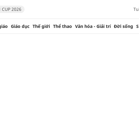
 CUP 2026
Tu
giáo
Giáo dục
Thế giới
Thể thao
Văn hóa - Giải trí
Đời sống
S