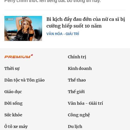
Perry chính thức lên tiếng bác bỏ thông tin này.
Bi kịch đầy đau đớn của nữ ca sĩ bị
cưỡng hiếp suốt 10 năm
VĂN HÓA - GIẢI TRÍ
Chính trị
Thời sự
Kinh doanh
Dân tộc và Tôn giáo
Thể thao
Giáo dục
Thế giới
Đời sống
Văn hóa - Giải trí
Sức khỏe
Công nghệ
Ô tô xe máy
Du lịch