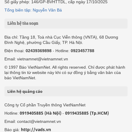
Số giấy phép: 146/GP-BVHTTDL, cấp ngày 17/10/2025
Tổng biên tập: Nguyễn Văn Bá
Liên hệ tòa soạn
Địa chỉ: Tầng 18, Toà nhà Cục Viễn thông (VNTA), 68 Dương
Đình Nghệ, phường Cầu Giấy, TP. Hà Nội.
Điện thoại:
02439369898
- Hotline:
0923457788
Email: vietnamnet@vietnamnet.vn
© 1997 Báo VietNamNet. All rights reserved. Chỉ được phát hành
lại thông tin từ website này khi có sự đồng ý bằng văn bản của
báo VietNamNet.
Liên hệ quảng cáo
Công ty Cổ phần Truyền thông VietNamNet
0919405885 (Hà Nội)
0919435885 (Tp.HCM)
Hotline:
-
Email: contact@vietnamnet.vn
http://vads.vn
Báo giá: