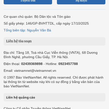
Tuyến bài
Sự kiện
Cơ quan chủ quản: Bộ Dân tộc và Tôn giáo
Số giấy phép: 146/GP-BVHTTDL, cấp ngày 17/10/2025
Tổng biên tập: Nguyễn Văn Bá
Liên hệ tòa soạn
Địa chỉ: Tầng 18, Toà nhà Cục Viễn thông (VNTA), 68 Dương
Đình Nghệ, phường Cầu Giấy, TP. Hà Nội.
Điện thoại:
02439369898
- Hotline:
0923457788
Email: vietnamnet@vietnamnet.vn
© 1997 Báo VietNamNet. All rights reserved. Chỉ được phát hành
lại thông tin từ website này khi có sự đồng ý bằng văn bản của
báo VietNamNet.
Liên hệ quảng cáo
Công ty Cổ phần Truyền thông VietNamNet