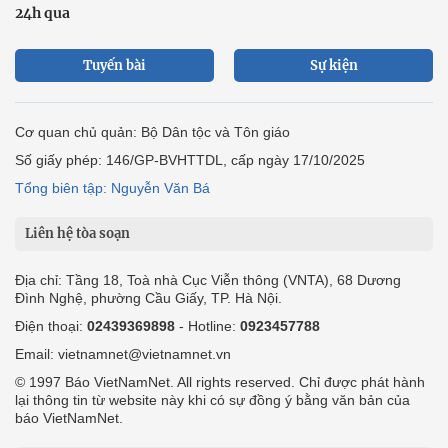
24h qua
Tuyến bài
Sự kiện
Cơ quan chủ quản: Bộ Dân tộc và Tôn giáo
Số giấy phép: 146/GP-BVHTTDL, cấp ngày 17/10/2025
Tổng biên tập: Nguyễn Văn Bá
Liên hệ tòa soạn
Địa chỉ: Tầng 18, Toà nhà Cục Viễn thông (VNTA), 68 Dương
Đình Nghệ, phường Cầu Giấy, TP. Hà Nội.
Điện thoại:
02439369898
- Hotline:
0923457788
Email: vietnamnet@vietnamnet.vn
© 1997 Báo VietNamNet. All rights reserved. Chỉ được phát hành
lại thông tin từ website này khi có sự đồng ý bằng văn bản của
báo VietNamNet.