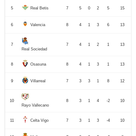
5
Real Betis
7
5
0
2
5
15
6
Valencia
8
4
1
3
6
13
7
7
4
1
2
1
13
Real Sociedad
8
Osasuna
8
4
1
3
1
13
9
Villarreal
7
3
3
1
8
12
10
8
3
1
4
-2
10
Rayo Vallecano
11
Celta Vigo
7
3
1
3
-4
10