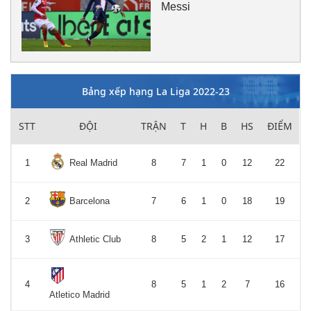
Messi
Bảng xếp hạng La Liga 2022-23
STT
ĐỘI
TRẬN
T
H
B
HS
ĐIỂM
1
Real Madrid
8
7
1
0
12
22
2
Barcelona
7
6
1
0
18
19
3
Athletic Club
8
5
2
1
12
17
4
8
5
1
2
7
16
Atletico Madrid