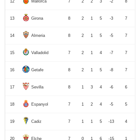
12
Mallorca
7
2
2
3
-2
8
13
Girona
8
2
1
5
-3
7
14
Almeria
8
2
1
5
-5
7
15
Valladolid
7
2
1
4
-7
7
16
Getafe
8
2
1
5
-8
7
17
Sevilla
8
1
3
4
-6
6
18
Espanyol
7
1
2
4
-5
5
19
Cadiz
7
1
1
5
-13
4
20
Elche
7
0
1
6
-15
1