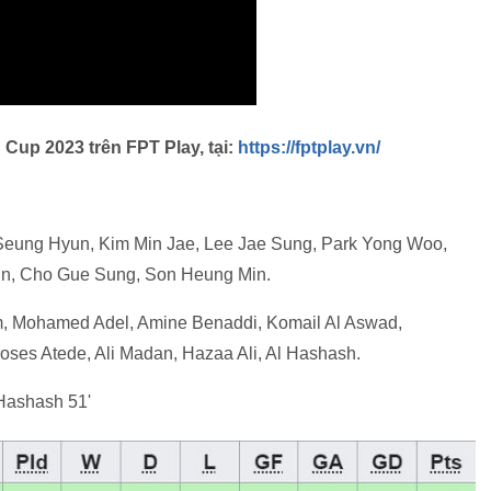
 Cup 2023 trên FPT Play, tại:
https://fptplay.vn/
Seung Hyun, Kim Min Jae, Lee Jae Sung, Park Yong Woo,
In, Cho Gue Sung, Son Heung Min.
m, Mohamed Adel, Amine Benaddi, Komail Al Aswad,
s Atede, Ali Madan, Hazaa Ali, Al Hashash.
 Hashash 51'