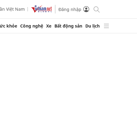
ần Việt Nam
Đăng nhập
ức khỏe
Công nghệ
Xe
Bất động sản
Du lịch