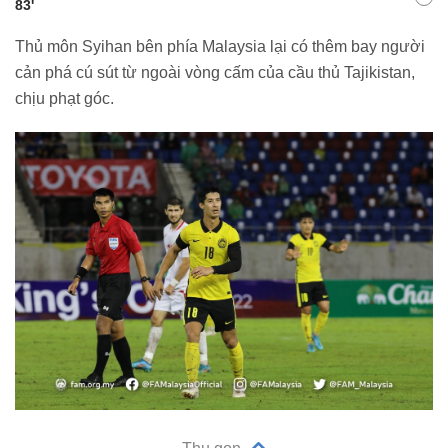
83'
Thủ môn Syihan bên phía Malaysia lại có thêm bay người
cản phá cú sút từ ngoài vòng cấm của cầu thủ Tajikistan,
chịu phạt góc.