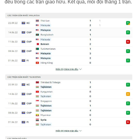
đều trong các trận giao hữu. Kết quả, mỗi đội thắng 1 trận.