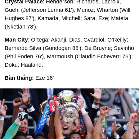
Crystal Palace
: Henderson; Richards, Lacroix,
Guehi (Jefferson Lerma 61'); Munoz, Wharton (Will
Hughes 87'), Kamada, Mitchell; Sara, Eze; Mateta
(Nketiah 78').
Man City
: Ortega; Akanji, Dias, Gvardiol, O’Reilly;
Bernardo Silva (Gundogan 88'), De Bruyne; Savinho
(Phil Foden 76'), Marmoush (Claudio Echeverri 76'),
Doku; Haaland.
Bàn thắng:
Eze 16'