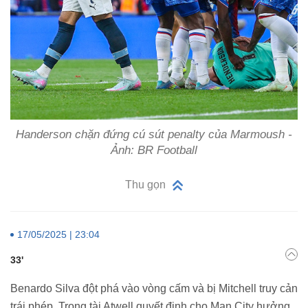
Handerson chặn đứng cú sút penalty của Marmoush -
Ảnh: BR Football
Thu gọn
17/05/2025 | 23:04
33'
Benardo Silva đột phá vào vòng cấm và bị Mitchell truy cản
trái phép. Trọng tài Atwell quyết định cho Man City hưởng