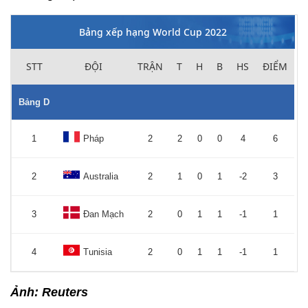
Bảng xếp hạng World Cup 2022
STT
ĐỘI
TRẬN
T
H
B
HS
ĐIỂM
Bảng D
1
Pháp
2
2
0
0
4
6
2
Australia
2
1
0
1
-2
3
3
Đan Mạch
2
0
1
1
-1
1
4
Tunisia
2
0
1
1
-1
1
Ảnh: Reuters