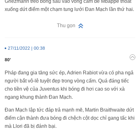
Griezmann treo bóng sâu vào vòng cấm để Mbappe thoát
xuống dứt điểm một chạm tung lưới Đan Mạch lần thứ hai.
Thu gọn
27/11/2022 | 00:38
80'
Pháp đang gia tăng sức ép, Adrien Rabiot vừa có pha ngả
người bắt vô-lê tuyệt đẹp trong vòng cấm. Quá đáng tiếc
cho tiền vệ của Juventus khi bóng đi hơi cao so với xà
ngang khung thành Đan Mạch.
Đan Mạch lập tức đáp trả mạnh mẽ, Martin Braithwaite dứt
điểm cận thành đưa bóng đi chệch cột dọc chỉ gang tấc khi
mà Llori đã bị đánh bại.