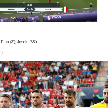
ino (3'); Joselu (88')
n)