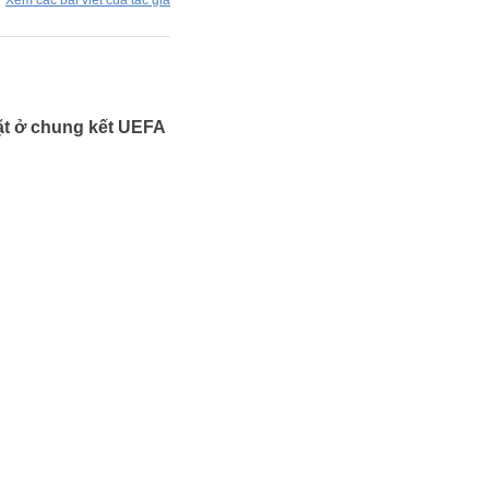
Xem các bài viết của tác giả
mặt ở chung kết UEFA