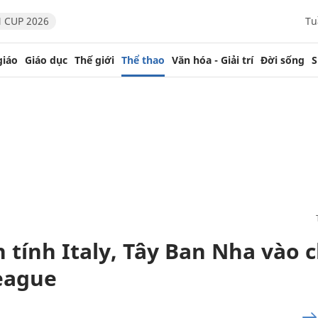
 CUP 2026
Tu
giáo
Giáo dục
Thế giới
Thể thao
Văn hóa - Giải trí
Đời sống
S
 tính Italy, Tây Ban Nha vào 
eague