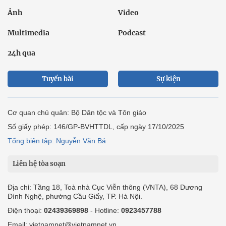
Ảnh
Video
Multimedia
Podcast
24h qua
Tuyến bài
Sự kiện
Cơ quan chủ quản: Bộ Dân tộc và Tôn giáo
Số giấy phép: 146/GP-BVHTTDL, cấp ngày 17/10/2025
Tổng biên tập: Nguyễn Văn Bá
Liên hệ tòa soạn
Địa chỉ: Tầng 18, Toà nhà Cục Viễn thông (VNTA), 68 Dương
Đình Nghệ, phường Cầu Giấy, TP. Hà Nội.
Điện thoại:
02439369898
- Hotline:
0923457788
Email: vietnamnet@vietnamnet.vn