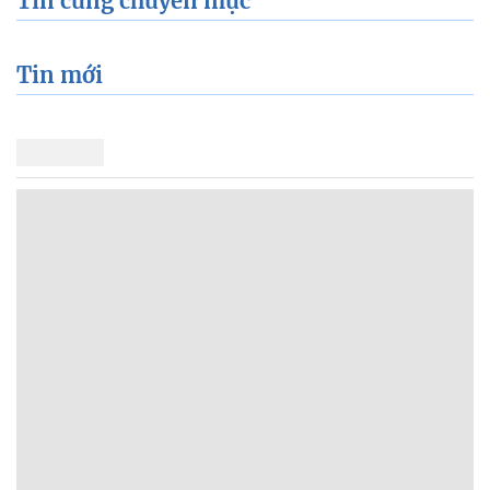
Tin cùng chuyên mục
Tin mới