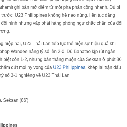
thamit ghi bàn mở điểm từ một pha phản công nhanh. Dù bị
 trước, U23 Philippines không hề nao núng, liên tục dâng
 đội hình nhưng vấp phải hàng phòng ngự chắc chắn của đối
ương.
g hiệp hai, U23 Thái Lan tiếp tục thể hiện sự hiệu quả khi
iphop Wandee nâng tỷ số lên 2-0. Dù Banatao kịp rút ngắn
h biệt còn 1-2, nhưng bàn thắng muộn của Seksan ở phút 86
chấm dứt mọi hy vọng của
U23 Philippines
, khép lại trận đấu
 tỷ số 3-1 nghiêng về U23 Thái Lan.
), Seksan (86')
lippines