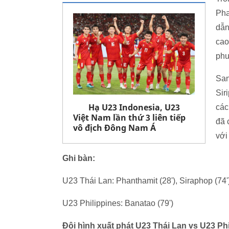
Pha
dẫn
cao
ph
San
Sir
Hạ U23 Indonesia, U23
các
Việt Nam lần thứ 3 liên tiếp
đã 
vô địch Đông Nam Á
với
Ghi bàn:
U23 Thái Lan: Phanthamit (28'), Siraphop (74'
U23 Philippines: Banatao (79')
Đội hình xuất phát U23 Thái Lan vs U23 Phi