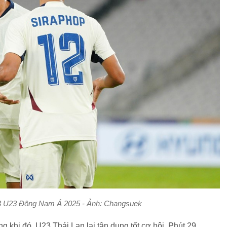
 3 U23 Đông Nam Á 2025 - Ảnh: Changsuek
ng khi đó, U23 Thái Lan lại tận dụng tốt cơ hội. Phút 29,