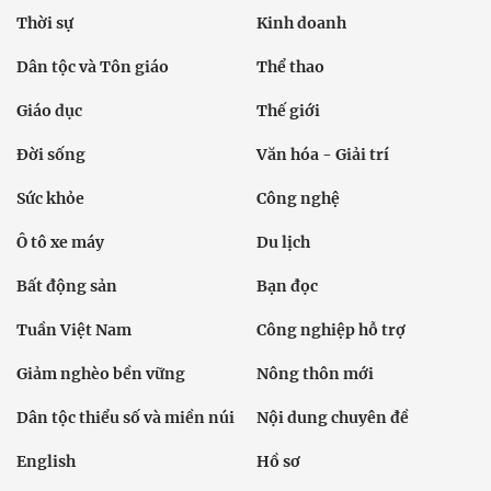
Thời sự
Kinh doanh
Dân tộc và Tôn giáo
Thể thao
Giáo dục
Thế giới
Đời sống
Văn hóa - Giải trí
Sức khỏe
Công nghệ
Ô tô xe máy
Du lịch
Bất động sản
Bạn đọc
Tuần Việt Nam
Công nghiệp hỗ trợ
Giảm nghèo bền vững
Nông thôn mới
Dân tộc thiểu số và miền núi
Nội dung chuyên đề
English
Hồ sơ