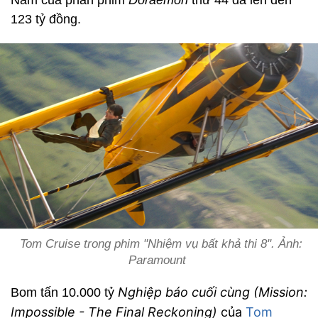
Nam của phần phim
Doraemon
thứ 44 đã lên đến
123 tỷ đồng.
Tom Cruise trong phim "Nhiệm vụ bất khả thi 8". Ảnh:
Paramount
Nghiệp báo cuối cùng (Mission:
Bom tấn 10.000 tỷ
Impossible - The Final Reckoning)
của
Tom