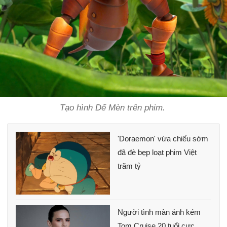
Tạo hình Dế Mèn trên phim.
'Doraemon' vừa chiếu sớm
đã đè bẹp loạt phim Việt
trăm tỷ
Người tình màn ảnh kém
Tom Cruise 20 tuổi cực