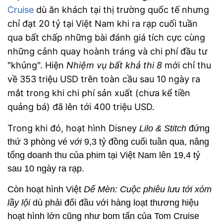
Cruise
dù ăn khách tại thị trường quốc tế nhưng
chỉ đạt 20 tỷ tại Việt Nam khi ra rạp cuối tuần
qua bất chấp những bài đánh giá tích cực cùng
những cảnh quay hoành tráng và chi phí đầu tư
"khủng". Hiện
Nhiệm vụ bất khả thi 8
mới chỉ thu
về 353 triệu USD trên toàn cầu sau 10 ngày ra
mắt trong khi chi phí sản xuất (chưa kể tiền
quảng bá) đã lên tới 400 triệu USD.
Trong khi đó, hoạt hình Disney
Lilo & Stitch
đứng
thứ 3 phòng vé v
ới
9,3 tỷ đồng cuối tuần qua, nâng
tổng doanh thu của phim tại Việt Nam lên 19,4 tỷ
sau 10 ngày ra rạp.
Còn hoạt hình Việt
Dế Mèn: Cuộc phiêu lưu tới xóm
lầy lội
dù phải đối đầu với hàng loạt thương hiệu
hoạt hình lớn cũng như bom tấn của Tom Cruise