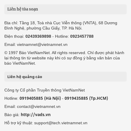
Liên hệ tòa soạn
Địa chỉ: Tầng 18, Toà nhà Cục Viễn thông (VNTA), 68 Dương
Đình Nghệ, phường Cầu Giấy, TP. Hà Nội.
Điện thoại:
02439369898
- Hotline:
0923457788
Email: vietnamnet@vietnamnet.vn
© 1997 Báo VietNamNet. All rights reserved. Chỉ được phát hành
lại thông tin từ website này khi có sự đồng ý bằng văn bản của
báo VietNamNet.
Liên hệ quảng cáo
Công ty Cổ phần Truyền thông VietNamNet
0919405885 (Hà Nội)
0919435885 (Tp.HCM)
Hotline:
-
Email: contact@vietnamnet.vn
http://vads.vn
Báo giá:
Hỗ trợ kỹ thuật: support@tech.vietnamnet.vn