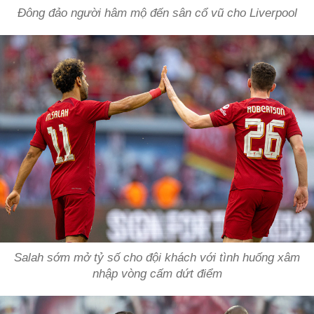
Đông đảo người hâm mộ đến sân cổ vũ cho Liverpool
Salah sớm mở tỷ số cho đội khách với tình huống xâm
nhập vòng cấm dứt điểm