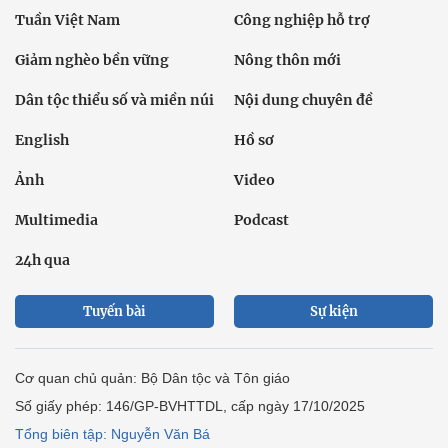
Tuần Việt Nam
Công nghiệp hỗ trợ
Giảm nghèo bền vững
Nông thôn mới
Dân tộc thiểu số và miền núi
Nội dung chuyên đề
English
Hồ sơ
Ảnh
Video
Multimedia
Podcast
24h qua
Tuyến bài
Sự kiện
Cơ quan chủ quản: Bộ Dân tộc và Tôn giáo
Số giấy phép: 146/GP-BVHTTDL, cấp ngày 17/10/2025
Tổng biên tập: Nguyễn Văn Bá