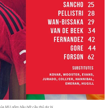
của MU gồm hầu hết cầu thủ dự bị