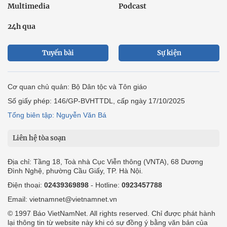
Multimedia
Podcast
24h qua
Tuyến bài
Sự kiện
Cơ quan chủ quản: Bộ Dân tộc và Tôn giáo
Số giấy phép: 146/GP-BVHTTDL, cấp ngày 17/10/2025
Tổng biên tập: Nguyễn Văn Bá
Liên hệ tòa soạn
Địa chỉ: Tầng 18, Toà nhà Cục Viễn thông (VNTA), 68 Dương
Đình Nghệ, phường Cầu Giấy, TP. Hà Nội.
Điện thoại:
02439369898
- Hotline:
0923457788
Email: vietnamnet@vietnamnet.vn
© 1997 Báo VietNamNet. All rights reserved. Chỉ được phát hành
lại thông tin từ website này khi có sự đồng ý bằng văn bản của