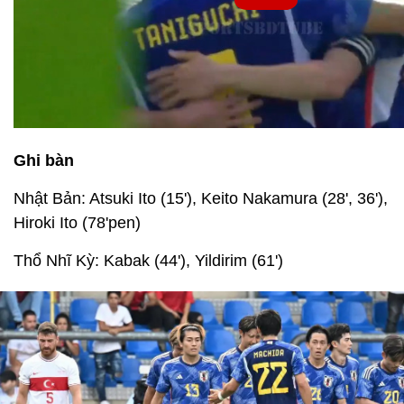
Ghi bàn
Nhật Bản: Atsuki Ito (15'), Keito Nakamura (28', 36'),
Hiroki Ito (78'pen)
Thổ Nhĩ Kỳ: Kabak (44'), Yildirim (61')