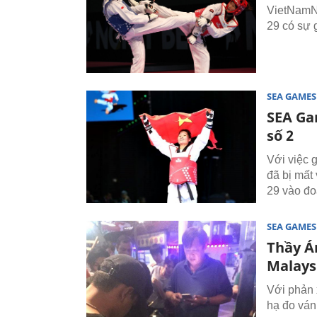
VietNamNe
29 có sự 
SEA GAMES
SEA Gam
số 2
Với việc 
đã bị mất
29 vào đo
SEA GAMES
Thầy Á
Malays
Với phản 
hạ đo ván