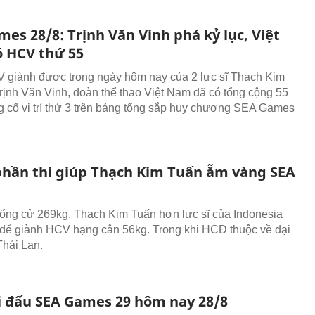
es 28/8: Trịnh Văn Vinh phá kỷ lục, Việt
 HCV thứ 55
 giành được trong ngày hôm nay của 2 lực sĩ Thạch Kim
rịnh Văn Vinh, đoàn thể thao Việt Nam đã có tổng cộng 55
 cố vị trí thứ 3 trên bảng tổng sắp huy chương SEA Games
phần thi giúp Thạch Kim Tuấn ẵm vàng SEA
ổng cử 269kg, Thạch Kim Tuấn hơn lực sĩ của Indonesia
để giành HCV hạng cân 56kg. Trong khi HCĐ thuộc về đại
Thái Lan.
hi đấu SEA Games 29 hôm nay 28/8