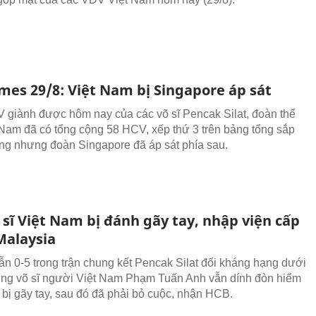
mes 29/8: Việt Nam bị Singapore áp sát
 giành được hôm nay của các võ sĩ Pencak Silat, đoàn thể
 Nam đã có tổng cộng 58 HCV, xếp thứ 3 trên bảng tổng sắp
g nhưng đoàn Singapore đã áp sát phía sau.
 sĩ Việt Nam bị đánh gãy tay, nhập viện cấp
Malaysia
ẫn 0-5 trong trận chung kết Pencak Silat đối kháng hạng dưới
ng võ sĩ người Việt Nam Phạm Tuấn Anh vẫn dính đòn hiểm
 bị gãy tay, sau đó đã phải bỏ cuộc, nhận HCB.