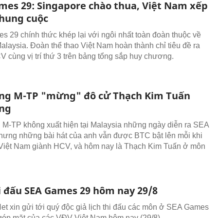
mes 29: Singapore chào thua, Việt Nam xếp
chung cuộc
 29 chính thức khép lại với ngôi nhất toàn đoàn thuộc về
alaysia. Đoàn thể thao Việt Nam hoàn thành chỉ tiêu đề ra
V cùng vị trí thứ 3 trên bảng tổng sắp huy chương.
ng M-TP "mừng" đô cử Thạch Kim Tuấn
àng
M-TP không xuất hiện tại Malaysia những ngày diễn ra SEA
ưng những bài hát của anh vẫn được BTC bật lên mỗi khi
Việt Nam giành HCV, và hôm nay là Thạch Kim Tuấn ở môn
hi đấu SEA Games 29 hôm nay 29/8
t xin gửi tới quý độc giả lịch thi đấu các môn ở SEA Games
góp mặt của các VĐV Việt Nam hôm nay (29/8).