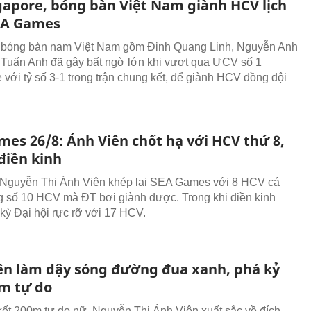
gapore, bóng bàn Việt Nam giành HCV lịch
EA Games
n bóng bàn nam Việt Nam gồm Đinh Quang Linh, Nguyễn Anh
 Tuấn Anh đã gây bất ngờ lớn khi vượt qua ƯCV số 1
 với tỷ số 3-1 trong trận chung kết, để giành HCV đồng đội
mes 26/8: Ánh Viên chốt hạ với HCV thứ 8,
điền kinh
 Nguyễn Thị Ánh Viên khép lại SEA Games với 8 HCV cá
g số 10 HCV mà ĐT bơi giành được. Trong khi điền kinh
kỳ Đại hội rực rỡ với 17 HCV.
ên làm dậy sóng đường đua xanh, phá kỷ
0m tự do
ết 200m tự do nữ, Nguyễn Thị Ánh Viên xuất sắc về đích