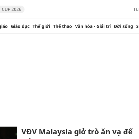
 CUP 2026
Tu
giáo
Giáo dục
Thế giới
Thể thao
Văn hóa - Giải trí
Đời sống
S
VĐV Malaysia giở trò ăn vạ để