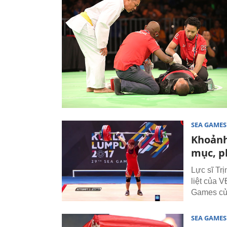
SEA GAMES
Khoảnh
mục, p
Lực sĩ Tr
liệt của 
Games của
SEA GAMES