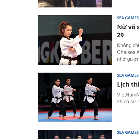
SEA GAMES
Nữ võ 
29
Không chỉ 
Chelsea 
nhờ gương
SEA GAMES
Lịch t
VietNamNe
29 có sự 
SEA GAMES