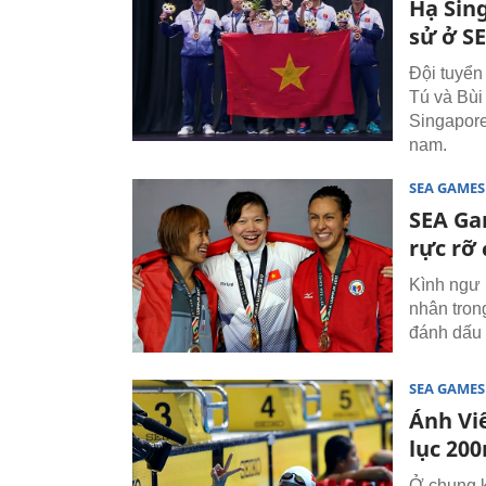
Hạ Sin
sử ở S
Đội tuyể
Tú và Bùi
Singapore
nam.
SEA GAMES
SEA Ga
rực rỡ 
Kình ngư
nhân tron
đánh dấu 
SEA GAMES
Ánh Vi
lục 20
Ở chung k