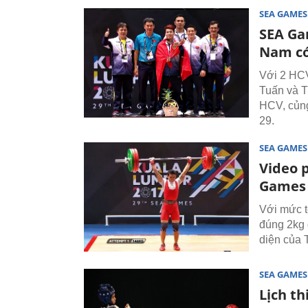
SEA GAMES
SEA Gam
Nam có
Với 2 HCV
Tuấn và T
HCV, củng
29.
SEA GAMES
Video 
Games
Với mức t
đúng 2kg 
diện của 
SEA GAMES
Lịch t