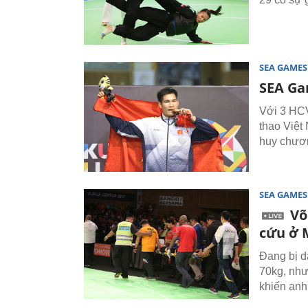
SEA GAMES
SEA Ga
Với 3 HCV
thao Việt
huy chươn
SEA GAMES
Võ
cứu ở 
Đang bị d
70kg, như
khiến anh