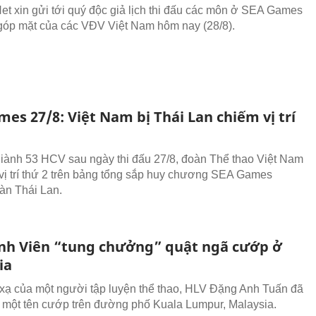
t xin gửi tới quý độc giả lịch thi đấu các môn ở SEA Games
góp mặt của các VĐV Việt Nam hôm nay (28/8).
es 27/8: Việt Nam bị Thái Lan chiếm vị trí
giành 53 HCV sau ngày thi đấu 27/8, đoàn Thể thao Việt Nam
 vị trí thứ 2 trên bảng tổng sắp huy chương SEA Games
àn Thái Lan.
nh Viên “tung chưởng” quật ngã cướp ở
ia
xạ của một người tập luyện thể thao, HLV Đặng Anh Tuấn đã
 một tên cướp trên đường phố Kuala Lumpur, Malaysia.