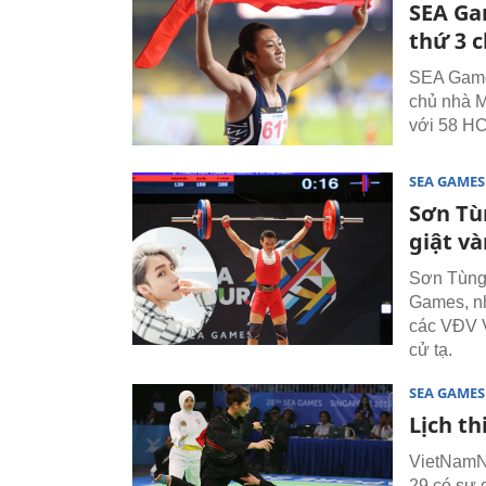
SEA Ga
thứ 3 
SEA Games
chủ nhà M
với 58 HC
SEA GAMES
Sơn Tù
giật v
Sơn Tùng 
Games, nh
các VĐV 
cử tạ.
SEA GAMES
Lịch t
VietNamNe
29 có sự 