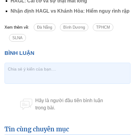
HAGL: Cái cớ và sự thật mất lòng
Nhận định HAGL vs Khánh Hòa: Hiểm nguy rình rập
Xem thêm về:
Đà Nẵng
Bình Dương
TPHCM
SLNA
Tin cùng chuyên mục