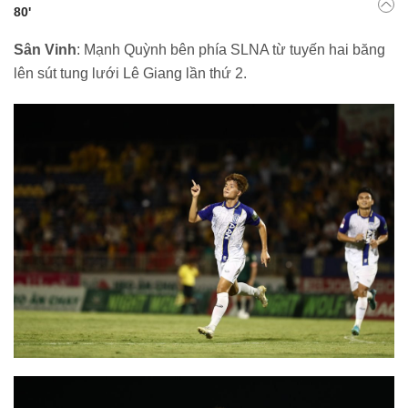
80'
Sân Vinh
: Mạnh Quỳnh bên phía SLNA từ tuyến hai băng
lên sút tung lưới Lê Giang lần thứ 2.