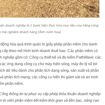
huận doanh nghiệp là 1 bước hiện thực hóa mục tiêu của hãng công
n trải nghiệm khách hàng (Ảnh minh họa)
ự động hóa quá trình quản trị giấy phép phần mềm cho danh
cấp theo mô hình kinh doanh thuê bao. Các phần mềm có
h nghiệp gồm có: Công cụ thiết kế và đo kiểm PathWave; các
; các ứng dụng công cụ cho máy hiện sóng, máy đo tỷ số bit
tích dữ liệu dành cho phân tích dạng sóng, sản xuất và phân
 và phân tích mạng; các công cụ hiển thị giám sát và an ninh
kiểm phần mềm.
Cổng thông tin tự phục vụ cấp phép thỏa thuận doanh nghiệp
 trị viên phần mềm tiết kiệm thời gian và tiền bạc, nâng cao