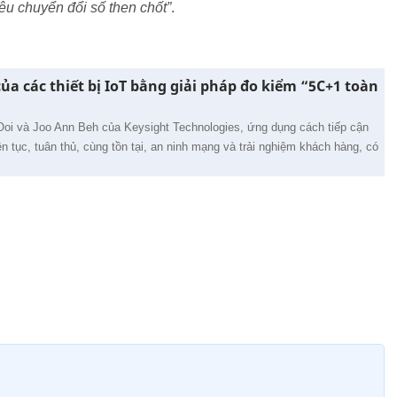
iêu chuyển đổi số then chốt”
.
ủa các thiết bị IoT bằng giải pháp đo kiểm “5C+1 toàn
Ooi và Joo Ann Beh của Keysight Technologies, ứng dụng cách tiếp cận
iên tục, tuân thủ, cùng tồn tại, an ninh mạng và trải nghiệm khách hàng, có