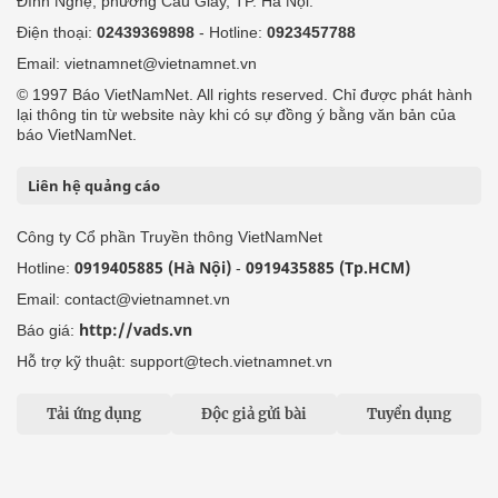
Đình Nghệ, phường Cầu Giấy, TP. Hà Nội.
Điện thoại:
02439369898
- Hotline:
0923457788
Email: vietnamnet@vietnamnet.vn
© 1997 Báo VietNamNet. All rights reserved. Chỉ được phát hành
lại thông tin từ website này khi có sự đồng ý bằng văn bản của
báo VietNamNet.
Liên hệ quảng cáo
Công ty Cổ phần Truyền thông VietNamNet
0919405885 (Hà Nội)
0919435885 (Tp.HCM)
Hotline:
-
Email: contact@vietnamnet.vn
http://vads.vn
Báo giá:
Hỗ trợ kỹ thuật: support@tech.vietnamnet.vn
Tải ứng dụng
Độc giả gửi bài
Tuyển dụng