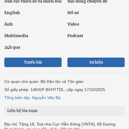
Dân tộc thiểu số và miền núi
Nội dung chuyên đề
English
Hồ sơ
Ảnh
Video
Multimedia
Podcast
24h qua
Tuyến bài
Sự kiện
Cơ quan chủ quản: Bộ Dân tộc và Tôn giáo
Số giấy phép: 146/GP-BVHTTDL, cấp ngày 17/10/2025
Tổng biên tập: Nguyễn Văn Bá
Liên hệ tòa soạn
Địa chỉ: Tầng 18, Toà nhà Cục Viễn thông (VNTA), 68 Dương