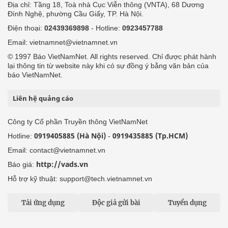
Địa chỉ: Tầng 18, Toà nhà Cục Viễn thông (VNTA), 68 Dương
Đình Nghệ, phường Cầu Giấy, TP. Hà Nội.
Điện thoại:
02439369898
- Hotline:
0923457788
Email: vietnamnet@vietnamnet.vn
© 1997 Báo VietNamNet. All rights reserved. Chỉ được phát hành
lại thông tin từ website này khi có sự đồng ý bằng văn bản của
báo VietNamNet.
Liên hệ quảng cáo
Công ty Cổ phần Truyền thông VietNamNet
0919405885 (Hà Nội)
0919435885 (Tp.HCM)
Hotline:
-
Email: contact@vietnamnet.vn
http://vads.vn
Báo giá:
Hỗ trợ kỹ thuật: support@tech.vietnamnet.vn
Tải ứng dụng
Độc giả gửi bài
Tuyển dụng