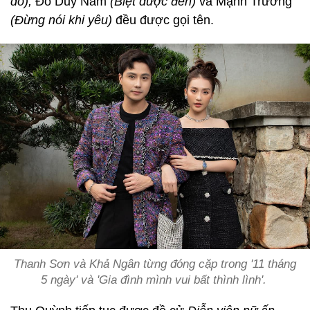
do),
Đỗ Duy Nam
(Biệt dược đen)
và Mạnh Trường
(Đừng nói khi yêu)
đều được gọi tên.
Thanh Sơn và Khả Ngân từng đóng cặp trong '11 tháng
5 ngày' và 'Gia đình mình vui bất thình lình'.