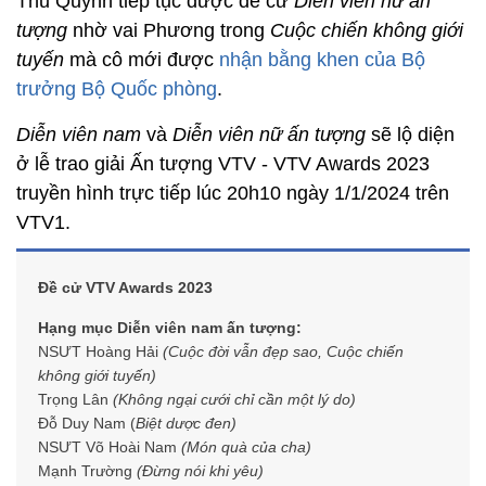
Thu Quỳnh tiếp tục được đề cử
Diễn viên nữ ấn
tượng
nhờ vai Phương trong
Cuộc chiến không giới
tuyến
mà cô mới được
nhận bằng khen của Bộ
trưởng Bộ Quốc phòng
.
Diễn viên nam
và
Diễn viên nữ ấn tượng
sẽ lộ diện
ở lễ trao giải Ấn tượng VTV - VTV Awards 2023
truyền hình trực tiếp lúc 20h10 ngày 1/1/2024 trên
VTV1.
Đề cử VTV Awards 2023
Hạng mục Diễn viên nam ấn tượng:
NSƯT Hoàng Hải
(Cuộc đời vẫn đẹp sao, Cuộc chiến
không giới tuyến)
Trọng Lân
(Không ngại cưới chỉ cần một lý do)
Đỗ Duy Nam (
Biệt dược đen)
NSƯT Võ Hoài Nam
(Món quà của cha)
Mạnh Trường
(Đừng nói khi yêu)