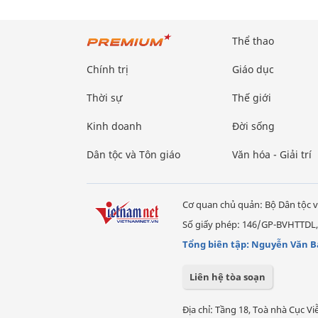
Thể thao
Chính trị
Giáo dục
Thời sự
Thế giới
Kinh doanh
Đời sống
Dân tộc và Tôn giáo
Văn hóa - Giải trí
Cơ quan chủ quản: Bộ Dân tộc v
Số giấy phép: 146/GP-BVHTTDL,
Tổng biên tập: Nguyễn Văn B
Liên hệ tòa soạn
Địa chỉ: Tầng 18, Toà nhà Cục 