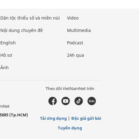
Dân tộc thiểu số và miền núi
Video
Nội dung chuyên đề
Multimedia
English
Podcast
Hồ sơ
24h qua
Ảnh
Theo dõi VietNamNet trên
amNet
5885 (Tp.HCM)
Tải ứng dụng
Độc giả gửi bài
Tuyển dụng