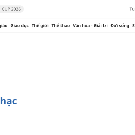
 CUP 2026
Tu
giáo
Giáo dục
Thế giới
Thể thao
Văn hóa - Giải trí
Đời sống
S
nhạc