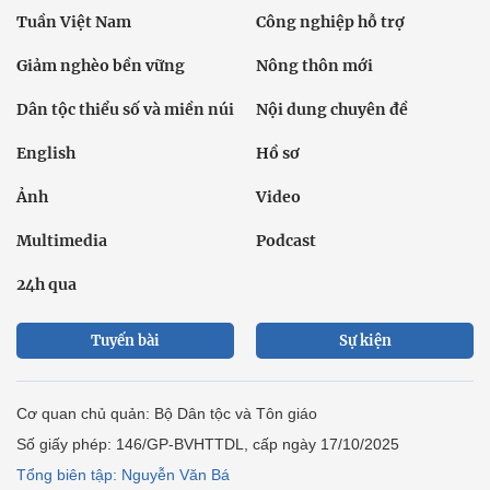
Tuần Việt Nam
Công nghiệp hỗ trợ
Giảm nghèo bền vững
Nông thôn mới
Dân tộc thiểu số và miền núi
Nội dung chuyên đề
English
Hồ sơ
Ảnh
Video
Multimedia
Podcast
24h qua
Tuyến bài
Sự kiện
Cơ quan chủ quản: Bộ Dân tộc và Tôn giáo
Số giấy phép: 146/GP-BVHTTDL, cấp ngày 17/10/2025
Tổng biên tập: Nguyễn Văn Bá