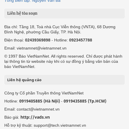
Tổng biên tập: Nguyễn Văn Bá
Liên hệ tòa soạn
Địa chỉ: Tầng 18, Toà nhà Cục Viễn thông (VNTA), 68 Dương
Đình Nghệ, phường Cầu Giấy, TP. Hà Nội.
Điện thoại:
02439369898
- Hotline:
0923457788
Email: vietnamnet@vietnamnet.vn
© 1997 Báo VietNamNet. All rights reserved. Chỉ được phát hành
lại thông tin từ website này khi có sự đồng ý bằng văn bản của
báo VietNamNet.
Liên hệ quảng cáo
Công ty Cổ phần Truyền thông VietNamNet
0919405885 (Hà Nội)
0919435885 (Tp.HCM)
Hotline:
-
Email: contact@vietnamnet.vn
http://vads.vn
Báo giá:
Hỗ trợ kỹ thuật: support@tech.vietnamnet.vn