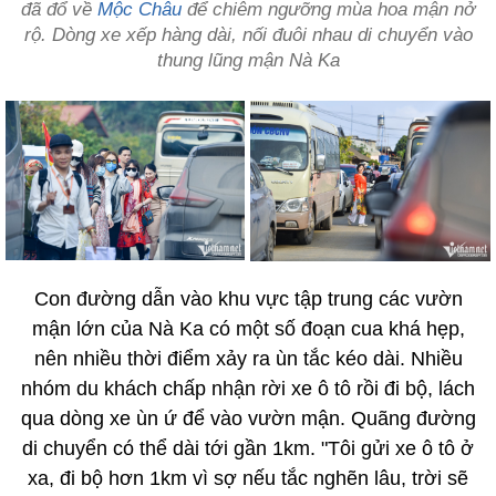
đã đổ về
Mộc Châu
để chiêm ngưỡng mùa hoa mận nở
rộ. Dòng xe xếp hàng dài, nối đuôi nhau di chuyển vào
thung lũng mận Nà Ka
Con đường dẫn vào khu vực tập trung các vườn
mận lớn của Nà Ka có một số đoạn cua khá hẹp,
nên nhiều thời điểm xảy ra ùn tắc kéo dài. Nhiều
nhóm du khách chấp nhận rời xe ô tô rồi đi bộ, lách
qua dòng xe ùn ứ để vào vườn mận. Quãng đường
di chuyển có thể dài tới gần 1km. "Tôi gửi xe ô tô ở
xa, đi bộ hơn 1km vì sợ nếu tắc nghẽn lâu, trời sẽ