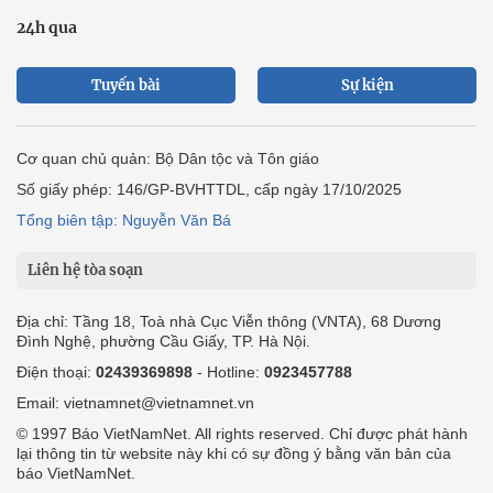
24h qua
Tuyến bài
Sự kiện
Cơ quan chủ quản: Bộ Dân tộc và Tôn giáo
Số giấy phép: 146/GP-BVHTTDL, cấp ngày 17/10/2025
Tổng biên tập: Nguyễn Văn Bá
Liên hệ tòa soạn
Địa chỉ: Tầng 18, Toà nhà Cục Viễn thông (VNTA), 68 Dương
Đình Nghệ, phường Cầu Giấy, TP. Hà Nội.
Điện thoại:
02439369898
- Hotline:
0923457788
Email: vietnamnet@vietnamnet.vn
© 1997 Báo VietNamNet. All rights reserved. Chỉ được phát hành
lại thông tin từ website này khi có sự đồng ý bằng văn bản của
báo VietNamNet.