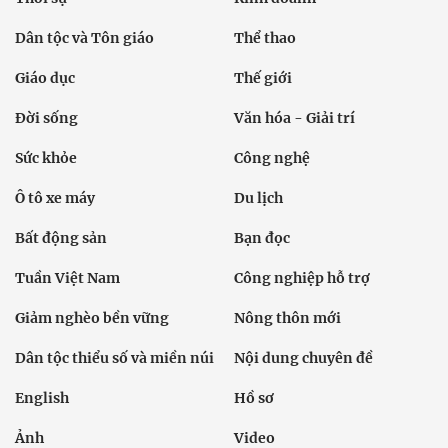
Dân tộc và Tôn giáo
Thể thao
Giáo dục
Thế giới
Đời sống
Văn hóa - Giải trí
Sức khỏe
Công nghệ
Ô tô xe máy
Du lịch
Bất động sản
Bạn đọc
Tuần Việt Nam
Công nghiệp hỗ trợ
Giảm nghèo bền vững
Nông thôn mới
Dân tộc thiểu số và miền núi
Nội dung chuyên đề
English
Hồ sơ
Ảnh
Video