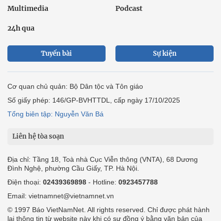
Multimedia
Podcast
24h qua
Tuyến bài
Sự kiện
Cơ quan chủ quản: Bộ Dân tộc và Tôn giáo
Số giấy phép: 146/GP-BVHTTDL, cấp ngày 17/10/2025
Tổng biên tập: Nguyễn Văn Bá
Liên hệ tòa soạn
Địa chỉ: Tầng 18, Toà nhà Cục Viễn thông (VNTA), 68 Dương
Đình Nghệ, phường Cầu Giấy, TP. Hà Nội.
Điện thoại:
02439369898
- Hotline:
0923457788
Email: vietnamnet@vietnamnet.vn
© 1997 Báo VietNamNet. All rights reserved. Chỉ được phát hành
lại thông tin từ website này khi có sự đồng ý bằng văn bản của