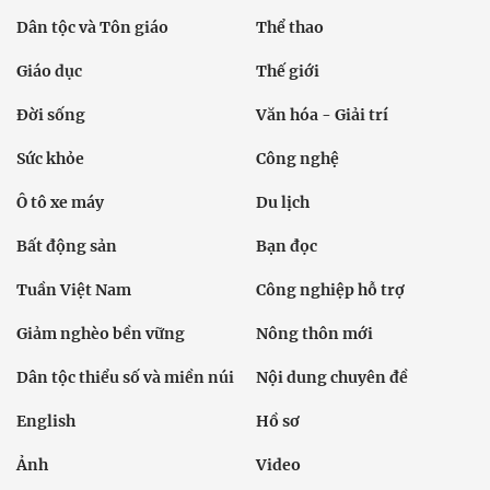
Dân tộc và Tôn giáo
Thể thao
Giáo dục
Thế giới
Đời sống
Văn hóa - Giải trí
Sức khỏe
Công nghệ
Ô tô xe máy
Du lịch
Bất động sản
Bạn đọc
Tuần Việt Nam
Công nghiệp hỗ trợ
Giảm nghèo bền vững
Nông thôn mới
Dân tộc thiểu số và miền núi
Nội dung chuyên đề
English
Hồ sơ
Ảnh
Video