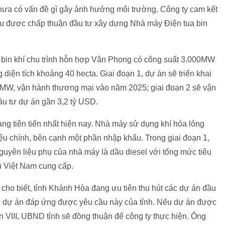
hưa có vấn đề gì gây ảnh hưởng môi trường. Công ty cam kết
ếu được chấp thuận đầu tư xây dựng Nhà máy Điện tua bin
a bin khí chu trình hỗn hợp Vân Phong có công suất 3.000MW
diện tích khoảng 40 hecta. Giai đoạn 1, dự án sẽ triển khai
0MW, vận hành thương mại vào năm 2025; giai đoạn 2 sẽ vận
u tư dự án gần 3,2 tỷ USD.
àng tiên tiến nhất hiện nay. Nhà máy sử dụng khí hóa lỏng
ệu chính, bên cạnh một phần nhập khẩu. Trong giai đoạn 1,
Nguyên liệu phụ của nhà máy là dầu diesel với tổng mức tiêu
u Việt Nam cung cấp.
cho biết, tỉnh Khánh Hòa đang ưu tiên thu hút các dự án đầu
h dự án đáp ứng được yêu cầu này của tỉnh. Nếu dự án được
VIII, UBND tỉnh sẽ đồng thuận để công ty thực hiện. Ông