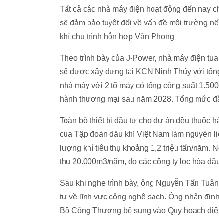
Tất cả các nhà máy điện hoạt động đến nay c
sẽ đảm bảo tuyệt đối về vấn đề môi trường n
khí chu trình hỗn hợp Vân Phong.
Theo trình bày của J-Power, nhà máy điện tu
sẽ được xây dựng tại KCN Ninh Thủy với tổng 
nhà máy với 2 tổ máy có tổng công suất 1.50
hành thương mại sau năm 2028. Tổng mức đầ
Toàn bộ thiết bị đầu tư cho dự án đều thuộc h
của Tập đoàn dầu khí Việt Nam làm nguyên li
lượng khí tiêu thụ khoảng 1,2 triệu tấn/năm. 
thụ 20.000m3/năm, do các công ty lọc hóa dầ
Sau khi nghe trình bày, ông Nguyễn Tấn Tuân 
tư về lĩnh vực công nghệ sạch. Ông nhận địn
Bộ Công Thương bổ sung vào Quy hoạch điện 