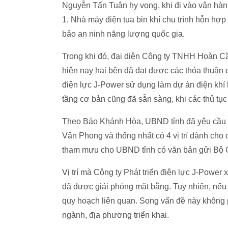
Nguyễn Tấn Tuân hy vọng, khi đi vào vận hà
1, Nhà máy điện tua bin khí chu trình hỗn h
bảo an ninh năng lượng quốc gia.
Trong khi đó, đại diện Công ty TNHH Hoàn C
hiện nay hai bên đã đạt được các thỏa thuận c
điện lực J-Power sử dụng làm dự án điện khí l
tầng cơ bản cũng đã sẵn sàng, khi các thủ tục
Theo Báo Khánh Hòa, UBND tỉnh đã yêu cầu c
Vân Phong và thống nhất có 4 vị trí dành cho
tham mưu cho UBND tỉnh có văn bản gửi Bộ 
Vị trí mà Công ty Phát triển điện lực J-Power x
đã được giải phóng mặt bằng. Tuy nhiên, nếu 
quy hoạch liên quan. Song vấn đề này không p
ngành, địa phương triển khai.