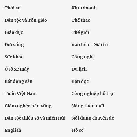
Thời sự
Kinh doanh
Dân tộc và Tôn giáo
Thể thao
Giáo dục
Thế giới
Đời sống
Văn hóa - Giải trí
Sức khỏe
Công nghệ
Ô tô xe máy
Du lịch
Bất động sản
Bạn đọc
Tuần Việt Nam
Công nghiệp hỗ trợ
Giảm nghèo bền vững
Nông thôn mới
Dân tộc thiểu số và miền núi
Nội dung chuyên đề
English
Hồ sơ