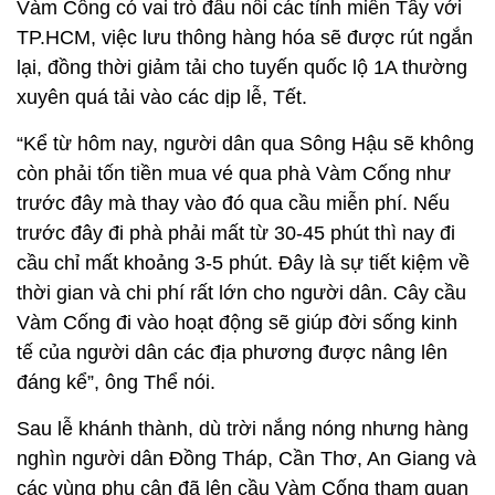
Vàm Cống có vai trò đấu nối các tỉnh miền Tây với
TP.HCM, việc lưu thông hàng hóa sẽ được rút ngắn
lại, đồng thời giảm tải cho tuyến quốc lộ 1A thường
xuyên quá tải vào các dịp lễ, Tết.
“Kể từ hôm nay, người dân qua Sông Hậu sẽ không
còn phải tốn tiền mua vé qua phà Vàm Cống như
trước đây mà thay vào đó qua cầu miễn phí. Nếu
trước đây đi phà phải mất từ 30-45 phút thì nay đi
cầu chỉ mất khoảng 3-5 phút. Đây là sự tiết kiệm về
thời gian và chi phí rất lớn cho người dân. Cây cầu
Vàm Cống đi vào hoạt động sẽ giúp đời sống kinh
tế của người dân các địa phương được nâng lên
đáng kể”, ông Thể nói.
Sau lễ khánh thành, dù trời nắng nóng nhưng hàng
nghìn người dân Đồng Tháp, Cần Thơ, An Giang và
các vùng phụ cận đã lên cầu Vàm Cống tham quan