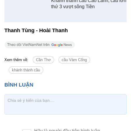
Tin cùng chuyên mục
Tin mới