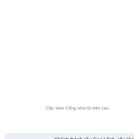
Khánh thành cầu Cao Lãnh, cầu lớn
thứ 3 vượt sông Tiền
Thanh Tùng - Hoài Thanh
Xem thêm về:
Cần Thơ
cầu Vàm Cống
khánh thành cầu