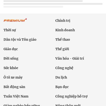
Dân tộc thiểu số và miền núi
Nội dung chuyên đề
English
Hồ sơ
Ảnh
Video
Multimedia
Podcast
24h qua
Tuyến bài
Sự kiện
Cơ quan chủ quản: Bộ Dân tộc và Tôn giáo
Số giấy phép: 146/GP-BVHTTDL, cấp ngày 17/10/2025
Tổng biên tập: Nguyễn Văn Bá
Liên hệ tòa soạn