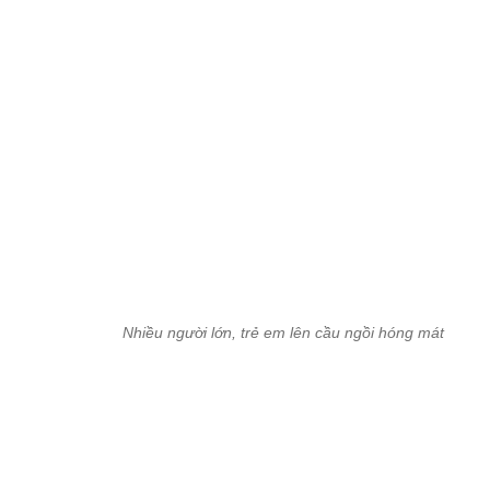
Trong khi đó nhiều người bối rối không biết đường di chuyển lên c