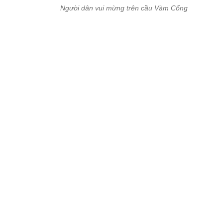
Ông Trần Minh Đon (66 tuổi, quê Đồng Tháp) một mình chạy xe đ
cầu Vàm Cống sau buổi lễ khánh thành