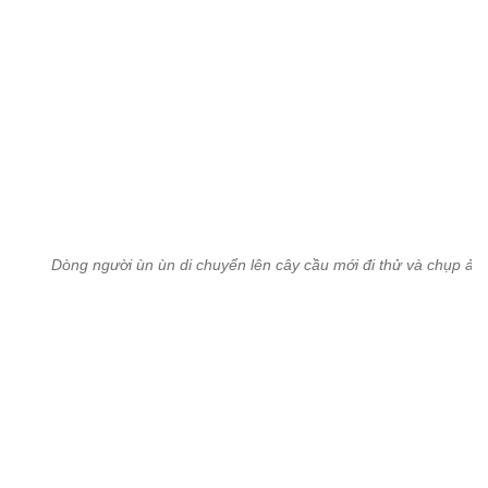
Khuôn mặt hân hoan của người dân khi chạy xe trên cây cầu hiện 
sau nhiều năm mong chờ