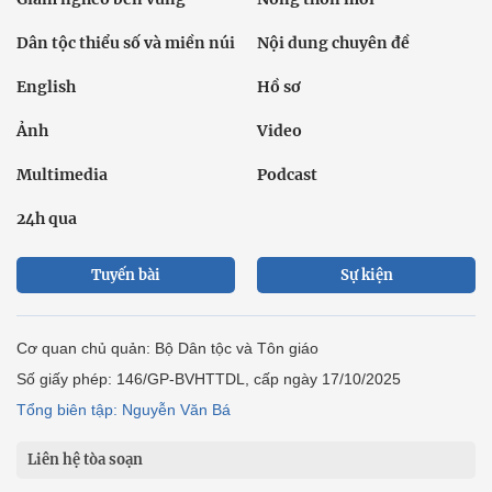
Địa chỉ: Tầng 18, Toà nhà Cục Viễn thông (VNTA), 68 Dương
Đình Nghệ, phường Cầu Giấy, TP. Hà Nội.
Điện thoại:
02439369898
- Hotline:
0923457788
Email: vietnamnet@vietnamnet.vn
© 1997 Báo VietNamNet. All rights reserved. Chỉ được phát hành
lại thông tin từ website này khi có sự đồng ý bằng văn bản của
báo VietNamNet.
Liên hệ quảng cáo
Công ty Cổ phần Truyền thông VietNamNet
0919405885 (Hà Nội)
0919435885 (Tp.HCM)
Hotline:
-
Email: contact@vietnamnet.vn
http://vads.vn
Báo giá:
Hỗ trợ kỹ thuật: support@tech.vietnamnet.vn
Tải ứng dụng
Độc giả gửi bài
Tuyển dụng