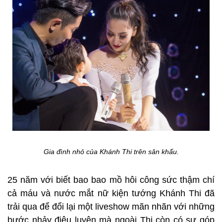
Không chỉ ông xã Phan Hiển, tình cũ Chí Anh, ca sĩ
Đức Tuấn, nhà báo Trác Thúy Miêu và hàng trăm vũ
công đến từ TP.HCM tạo nên những tiết mục thú vị
mà sự xuất hiện của anh trai Khánh Thi - đó là nghệ
sĩ violon Xuân Huy cũng chính là một trong những
điểm nhấn thú vị trong liveshow lần này. Những giai
điệu đẹp đẽ được cất lên bởi tiếng đàn được làm
bằng sứ kỳ công của nghệ sĩ Xuân Huy, Chí Anh và
Khánh Thi dìu nhau trong những bước nhảy, một sự
kết hợp hoàn hảo và đẹp mắt.
Đặc biệt hơn, sự xuất hiện của chính mẹ ruột Khánh
Thi (trong phóng sự) và cậu con trai kháu khỉnh
Kubi trên sân khấu cũng tạo được một điểm thú vị
riêng trong một chặng đường nghệ thuật của nữ
kiện tướng. Mẹ Khánh Thi không khỏi xúc động vì
cô con gái của mình đã phải đi qua những bão