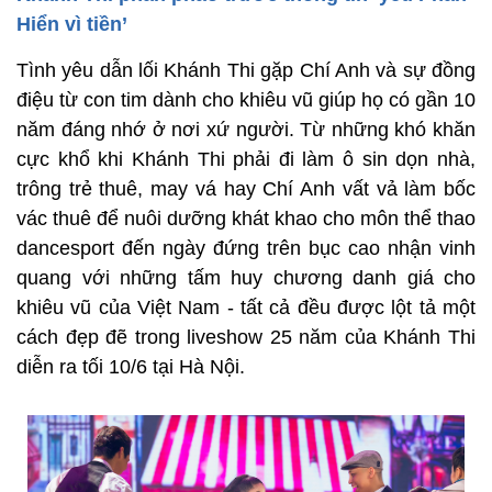
Hiển vì tiền’
Tình yêu dẫn lối Khánh Thi gặp Chí Anh và sự đồng
điệu từ con tim dành cho khiêu vũ giúp họ có gần 10
năm đáng nhớ ở nơi xứ người. Từ những khó khăn
cực khổ khi Khánh Thi phải đi làm ô sin dọn nhà,
trông trẻ thuê, may vá hay Chí Anh vất vả làm bốc
vác thuê để nuôi dưỡng khát khao cho môn thể thao
dancesport đến ngày đứng trên bục cao nhận vinh
quang với những tấm huy chương danh giá cho
khiêu vũ của Việt Nam - tất cả đều được lột tả một
cách đẹp đẽ trong liveshow 25 năm của Khánh Thi
diễn ra tối 10/6 tại Hà Nội.