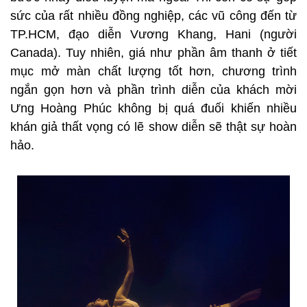
giông để tìm kiếm một hạnh phúc như ngày hôm
nay.
Gia đình nhỏ của Khánh Thi trên sân khấu.