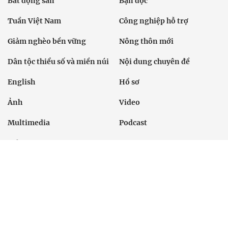
Chính trị
Thời sự
Kinh doanh
Dân tộc và Tôn giáo
Thể thao
Giáo dục
Thế giới
Đời sống
Văn hóa - Giải trí