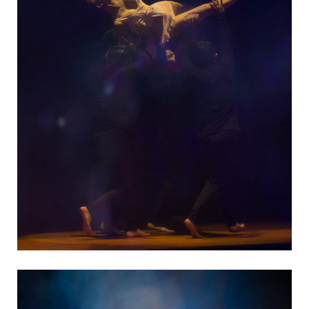
25 năm với biết bao bao mồ hôi công sức thậm chí
cả máu và nước mắt nữ kiện tướng Khánh Thi đã
trải qua để đổi lại một liveshow mãn nhãn với những
bước nhảy điêu luyện mà ngoài Thi còn có sự góp
sức của rất nhiều đồng nghiệp, các vũ công đến từ
TP.HCM, đạo diễn Vương Khang, Hani (người
Canada). Tuy nhiên, giá như phần âm thanh ở tiết
mục mở màn chất lượng tốt hơn, chương trình
ngắn gọn hơn và phần trình diễn của khách mời
Ưng Hoàng Phúc không bị quá đuối khiến nhiều
khán giả thất vọng có lẽ show diễn sẽ thật sự hoàn
hảo.