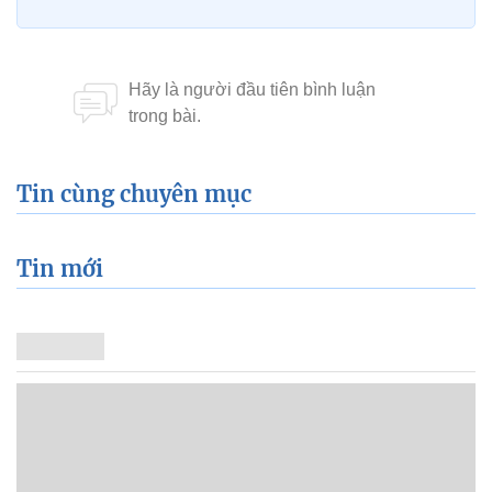
Sơn Hà
Clip: Cối
Ảnh: Bin Leo, Cúm
Xem thêm về:
Phan Hiển
Khánh Thi
Chí Anh