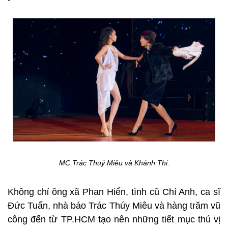
Cuộc tình giữa Khánh Thi và Phan Hiển gặp nhiều
sóng gió. Và ở bên trong trái tim yếu đuối dành trọn
đam mê cho khiêu vũ, Khánh Thi vẫn luôn khát
khao được yêu thương bình thường như nhiều
người phụ nữ khác. Khi Khánh Thi rơi những giọt
nước mắt hạnh phúc để gửi lời cảm ơn đến mọi
người, Phan Hiển cũng khóc. Nhưng sau những