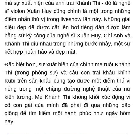
phút giây yếu đuối ấy, khán giả vẫn tin Phan Hiển
đủ mạnh mẽ để dìu bước Khánh Thi tiếp tục theo
đuổi giấc mơ và khát khao cống hiến, gieo thêm tình
yêu cho các em nhỏ với khiêu vũ.
MC Trác Thuý Miêu và Khánh Thi.