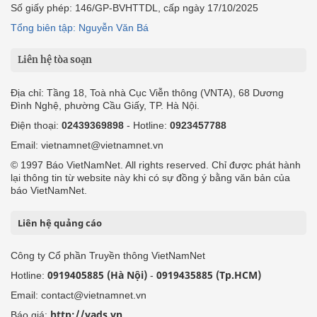
Số giấy phép: 146/GP-BVHTTDL, cấp ngày 17/10/2025
Tổng biên tập: Nguyễn Văn Bá
Liên hệ tòa soạn
Địa chỉ: Tầng 18, Toà nhà Cục Viễn thông (VNTA), 68 Dương
Đình Nghệ, phường Cầu Giấy, TP. Hà Nội.
Điện thoại:
02439369898
- Hotline:
0923457788
Email: vietnamnet@vietnamnet.vn
© 1997 Báo VietNamNet. All rights reserved. Chỉ được phát hành
lại thông tin từ website này khi có sự đồng ý bằng văn bản của
báo VietNamNet.
Liên hệ quảng cáo
Công ty Cổ phần Truyền thông VietNamNet
0919405885 (Hà Nội)
0919435885 (Tp.HCM)
Hotline:
-
Email: contact@vietnamnet.vn
http://vads.vn
Báo giá: