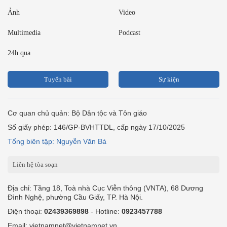
Ảnh
Video
Multimedia
Podcast
24h qua
Tuyến bài
Sự kiện
Cơ quan chủ quản: Bộ Dân tộc và Tôn giáo
Số giấy phép: 146/GP-BVHTTDL, cấp ngày 17/10/2025
Tổng biên tập: Nguyễn Văn Bá
Liên hệ tòa soạn
Địa chỉ: Tầng 18, Toà nhà Cục Viễn thông (VNTA), 68 Dương
Đình Nghệ, phường Cầu Giấy, TP. Hà Nội.
Điện thoại:
02439369898
- Hotline:
0923457788
Email: vietnamnet@vietnamnet.vn