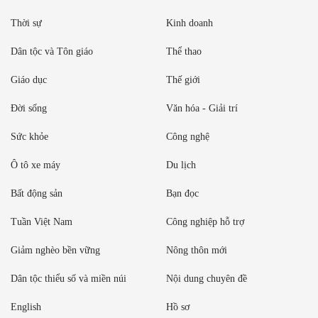
Thời sự
Kinh doanh
Dân tộc và Tôn giáo
Thể thao
Giáo dục
Thế giới
Đời sống
Văn hóa - Giải trí
Sức khỏe
Công nghệ
Ô tô xe máy
Du lịch
Bất động sản
Bạn đọc
Tuần Việt Nam
Công nghiệp hỗ trợ
Giảm nghèo bền vững
Nông thôn mới
Dân tộc thiểu số và miền núi
Nội dung chuyên đề
English
Hồ sơ