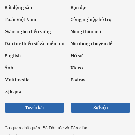
Bất động sản
Bạn đọc
Tuần Việt Nam
Công nghiệp hỗ trợ
Giảm nghèo bền vững
Nông thôn mới
Dân tộc thiểu số và miền núi
Nội dung chuyên đề
English
Hồ sơ
Ảnh
Video
Multimedia
Podcast
24h qua
Tuyến bài
Sự kiện
Cơ quan chủ quản: Bộ Dân tộc và Tôn giáo