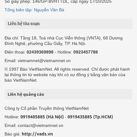
Số giấy phép: 146/GP-BVHTTDL, cấp ngày 17/10/2025
Tổng biên tập: Nguyễn Văn Bá
Liên hệ tòa soạn
Địa chỉ: Tầng 18, Toà nhà Cục Viễn thông (VNTA), 68 Dương
Đình Nghệ, phường Cầu Giấy, TP. Hà Nội.
Điện thoại:
02439369898
- Hotline:
0923457788
Email: vietnamnet@vietnamnet.vn
© 1997 Báo VietNamNet. All rights reserved. Chỉ được phát hành
lại thông tin từ website này khi có sự đồng ý bằng văn bản của
báo VietNamNet.
Liên hệ quảng cáo
Công ty Cổ phần Truyền thông VietNamNet
0919405885 (Hà Nội)
0919435885 (Tp.HCM)
Hotline:
-
Email: contact@vietnamnet.vn
http://vads.vn
Báo giá: