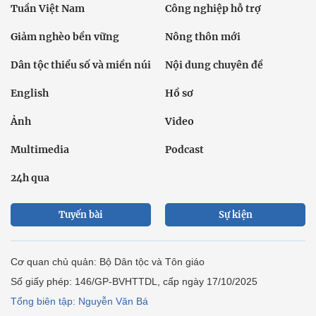
Tuần Việt Nam
Công nghiệp hỗ trợ
Giảm nghèo bền vững
Nông thôn mới
Dân tộc thiểu số và miền núi
Nội dung chuyên đề
English
Hồ sơ
Ảnh
Video
Multimedia
Podcast
24h qua
Tuyến bài
Sự kiện
Cơ quan chủ quản: Bộ Dân tộc và Tôn giáo
Số giấy phép: 146/GP-BVHTTDL, cấp ngày 17/10/2025
Tổng biên tập: Nguyễn Văn Bá