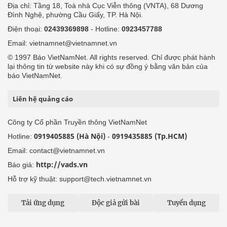
Địa chỉ: Tầng 18, Toà nhà Cục Viễn thông (VNTA), 68 Dương
Đình Nghệ, phường Cầu Giấy, TP. Hà Nội.
Điện thoại:
02439369898
- Hotline:
0923457788
Email: vietnamnet@vietnamnet.vn
© 1997 Báo VietNamNet. All rights reserved. Chỉ được phát hành
lại thông tin từ website này khi có sự đồng ý bằng văn bản của
báo VietNamNet.
Liên hệ quảng cáo
Công ty Cổ phần Truyền thông VietNamNet
0919405885 (Hà Nội)
0919435885 (Tp.HCM)
Hotline:
-
Email: contact@vietnamnet.vn
http://vads.vn
Báo giá:
Hỗ trợ kỹ thuật: support@tech.vietnamnet.vn
Tải ứng dụng
Độc giả gửi bài
Tuyển dụng