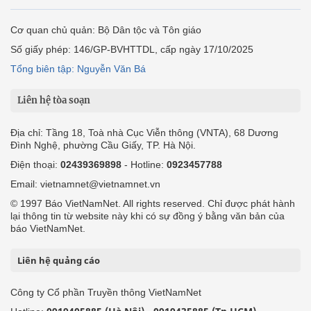
Cơ quan chủ quản: Bộ Dân tộc và Tôn giáo
Số giấy phép: 146/GP-BVHTTDL, cấp ngày 17/10/2025
Tổng biên tập: Nguyễn Văn Bá
Liên hệ tòa soạn
Địa chỉ: Tầng 18, Toà nhà Cục Viễn thông (VNTA), 68 Dương
Đình Nghệ, phường Cầu Giấy, TP. Hà Nội.
Điện thoại:
02439369898
- Hotline:
0923457788
Email: vietnamnet@vietnamnet.vn
© 1997 Báo VietNamNet. All rights reserved. Chỉ được phát hành
lại thông tin từ website này khi có sự đồng ý bằng văn bản của
báo VietNamNet.
Liên hệ quảng cáo
Công ty Cổ phần Truyền thông VietNamNet