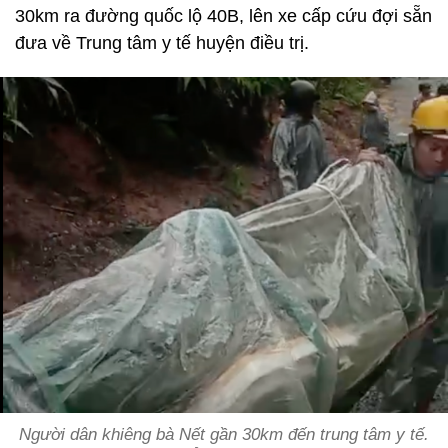
30km ra đường quốc lộ 40B, lên xe cấp cứu đợi sẵn
đưa về Trung tâm y tế huyện điều trị.
Người dân khiêng bà Nết gần 30km đến trung tâm y tế.