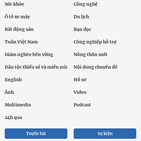
Sức khỏe
Công nghệ
Ô tô xe máy
Du lịch
Bất động sản
Bạn đọc
Tuần Việt Nam
Công nghiệp hỗ trợ
Giảm nghèo bền vững
Nông thôn mới
Dân tộc thiểu số và miền núi
Nội dung chuyên đề
English
Hồ sơ
Ảnh
Video
Multimedia
Podcast
24h qua
Tuyến bài
Sự kiện