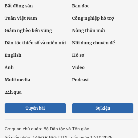
Bất động sản
Bạn đọc
Tuần Việt Nam
Công nghiệp hỗ trợ
Giảm nghèo bền vững
Nông thôn mới
Dân tộc thiểu số và miền núi
Nội dung chuyên đề
English
Hồ sơ
Ảnh
Video
Multimedia
Podcast
24h qua
Tuyến bài
Sự kiện
Cơ quan chủ quản: Bộ Dân tộc và Tôn giáo
Số giấy phép: 146/GP-BVHTTDL, cấp ngày 17/10/2025