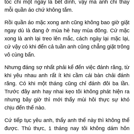
tóc chỉ một ngày là bết dính, vậy mà anh chỉ thay
mỗi quần áo chứ không tắm.
Rồi quần áo mặc xong anh cũng không bao giờ giặt
ngay dù là đang ở mùa hè hay mùa đông. Cứ mặc
xong là anh lại treo lên mắc, cách ngày lại mặc lại,
cứ vậy có khi đến cả tuần anh cũng chẳng giặt trông
vô cùng bẩn.
Nhưng đáng sợ nhất phải kể đến việc đánh răng, từ
khi yêu nhau anh rất ít khi cầm cái bàn chải đánh
răng. Có khi một tháng cũng chỉ đánh đôi ba lần.
Trước đây anh hay nhai kẹo tôi không phát hiện ra
nhưng bây giờ thì mới thấy mùi hôi thực sự khó
chịu đến thế nào.
Cứ tiếp tục yêu anh, thấy anh thế này thì không thể
được. Thú thực, 1 tháng nay tôi không dám hôn