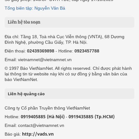
Tổng biên tập: Nguyễn Văn Bá
Liên hệ tòa soạn
Địa chỉ: Tầng 18, Toà nhà Cục Viễn thông (VNTA), 68 Dương
Đình Nghệ, phường Cầu Giấy, TP. Hà Nội.
Điện thoại:
02439369898
- Hotline:
0923457788
Email: vietnamnet@vietnamnet.vn
© 1997 Báo VietNamNet. All rights reserved. Chỉ được phát hành
lại thông tin từ website này khi có sự đồng ý bằng văn bản của
báo VietNamNet.
Liên hệ quảng cáo
Công ty Cổ phần Truyền thông VietNamNet
0919405885 (Hà Nội)
0919435885 (Tp.HCM)
Hotline:
-
Email: contact@vietnamnet.vn
http://vads.vn
Báo giá: