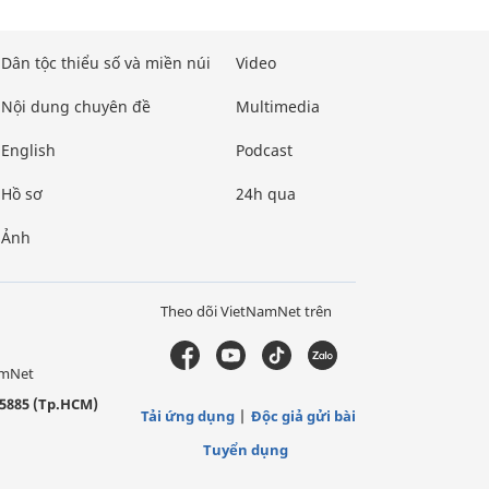
Dân tộc thiểu số và miền núi
Video
Nội dung chuyên đề
Multimedia
English
Podcast
Hồ sơ
24h qua
Ảnh
Theo dõi VietNamNet trên
amNet
5885 (Tp.HCM)
Tải ứng dụng
Độc giả gửi bài
Tuyển dụng