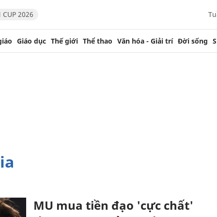
 CUP 2026
Tu
giáo
Giáo dục
Thế giới
Thể thao
Văn hóa - Giải trí
Đời sống
S
ia
MU mua tiền đạo 'cực chất'