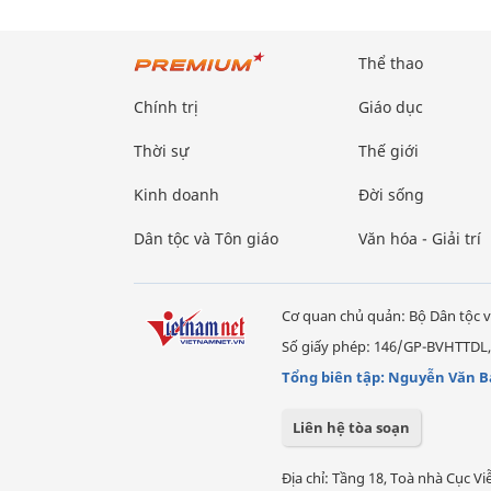
Thể thao
Chính trị
Giáo dục
Thời sự
Thế giới
Kinh doanh
Đời sống
Dân tộc và Tôn giáo
Văn hóa - Giải trí
Cơ quan chủ quản: Bộ Dân tộc v
Số giấy phép: 146/GP-BVHTTDL,
Tổng biên tập: Nguyễn Văn B
Liên hệ tòa soạn
Địa chỉ: Tầng 18, Toà nhà Cục 