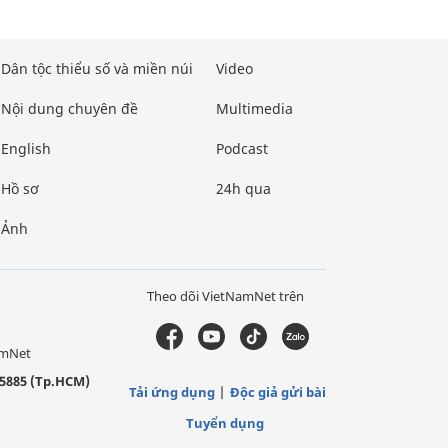
Dân tộc thiểu số và miền núi
Video
Nội dung chuyên đề
Multimedia
English
Podcast
Hồ sơ
24h qua
Ảnh
Theo dõi VietNamNet trên
amNet
5885 (Tp.HCM)
Tải ứng dụng
Độc giả gửi bài
Tuyển dụng