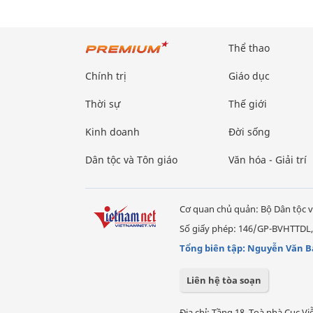
Thể thao
Chính trị
Giáo dục
Thời sự
Thế giới
Kinh doanh
Đời sống
Dân tộc và Tôn giáo
Văn hóa - Giải trí
Cơ quan chủ quản: Bộ Dân tộc v
Số giấy phép: 146/GP-BVHTTDL,
Tổng biên tập: Nguyễn Văn B
Liên hệ tòa soạn
Địa chỉ: Tầng 18, Toà nhà Cục 