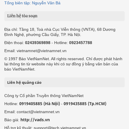
Tổng biên tập: Nguyễn Văn Bá
Liên hệ tòa soạn
Địa chỉ: Tầng 18, Toà nhà Cục Viễn thông (VNTA), 68 Dương
Đình Nghệ, phường Cầu Giấy, TP. Hà Nội.
Điện thoại:
02439369898
- Hotline:
0923457788
Email: vietnamnet@vietnamnet.vn
© 1997 Báo VietNamNet. All rights reserved. Chỉ được phát hành
lại thông tin từ website này khi có sự đồng ý bằng văn bản của
báo VietNamNet.
Liên hệ quảng cáo
Công ty Cổ phần Truyền thông VietNamNet
0919405885 (Hà Nội)
0919435885 (Tp.HCM)
Hotline:
-
Email: contact@vietnamnet.vn
http://vads.vn
Báo giá:
Hỗ trợ kỹ thuật: support@tech.vietnamnet.vn