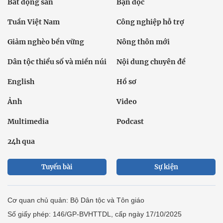
Bất động sản
Bạn đọc
Tuần Việt Nam
Công nghiệp hỗ trợ
Giảm nghèo bền vững
Nông thôn mới
Dân tộc thiểu số và miền núi
Nội dung chuyên đề
English
Hồ sơ
Ảnh
Video
Multimedia
Podcast
24h qua
Tuyến bài
Sự kiện
Cơ quan chủ quản: Bộ Dân tộc và Tôn giáo
Số giấy phép: 146/GP-BVHTTDL, cấp ngày 17/10/2025