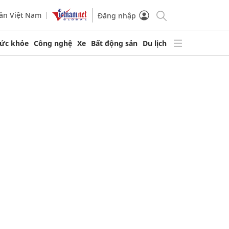
ần Việt Nam
Đăng nhập
ức khỏe
Công nghệ
Xe
Bất động sản
Du lịch