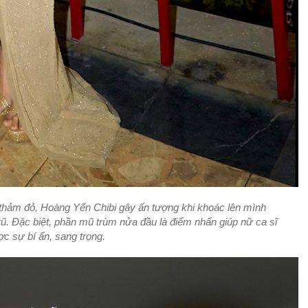
ại thảm đỏ, Hoàng Yến Chibi gây ấn tượng khi khoác lên mình
 rũ. Đặc biệt, phần mũ trùm nửa đầu là điểm nhấn giúp nữ ca sĩ
ợc sự bí ẩn, sang trọng.