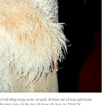
sĩ nổi tiếng trong nước và quốc tế tham dự Lễ trao giải Asian
ền hình châu Á) lần thứ 28 được tổ chức tại TP.HCM.