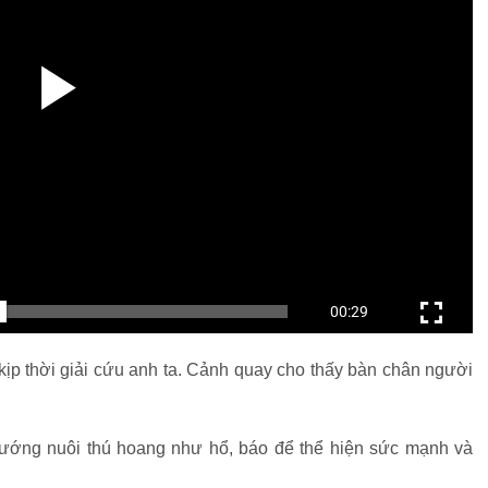
ịp thời giải cứu anh ta. Cảnh quay cho thấy bàn chân người
hướng nuôi thú hoang như hổ, báo để thể hiện sức mạnh và