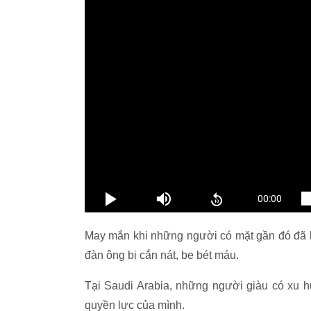
May mắn khi những người có mặt gần đó đã k
đàn ông bị cắn nát, be bét máu.
Tại Saudi Arabia, những người giàu có xu 
quyền lực của mình.